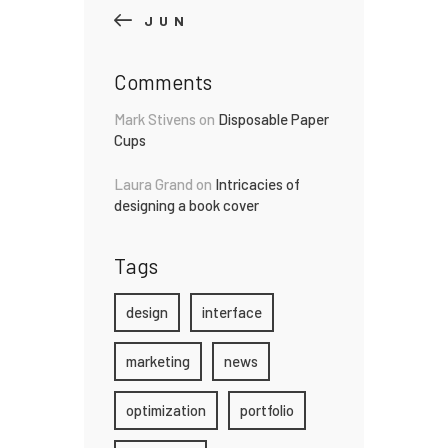
« JUN
Comments
Mark Stivens
on
Disposable Paper
Cups
Laura Grand
on
Intricacies of
designing a book cover
Tags
design
interface
marketing
news
optimization
portfolio