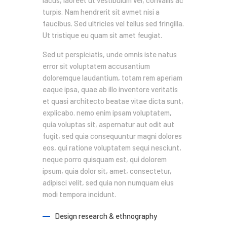
lacus, laoreet ut vestibulum vel, convallis ac
turpis. Nam hendrerit sit avmet nisi a
faucibus. Sed ultricies vel tellus sed fringilla.
Ut tristique eu quam sit amet feugiat.
Sed ut perspiciatis, unde omnis iste natus
error sit voluptatem accusantium
doloremque laudantium, totam rem aperiam
eaque ipsa, quae ab illo inventore veritatis
et quasi architecto beatae vitae dicta sunt,
explicabo. nemo enim ipsam voluptatem,
quia voluptas sit, aspernatur aut odit aut
fugit, sed quia consequuntur magni dolores
eos, qui ratione voluptatem sequi nesciunt,
neque porro quisquam est, qui dolorem
ipsum, quia dolor sit, amet, consectetur,
adipisci velit, sed quia non numquam eius
modi tempora incidunt.
Design research & ethnography